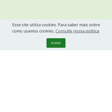
Esse site utiliza cookies. Para saber mais sobre
como usamos cookies,
Consulte nossa política
.
Aceitar
Como funciona a taxa IOF?
IOF: 3,5% (Cliente comprando moeda em espécie
da corretora).
IOF: 0,38% (Cliente vendendo moeda em espécie